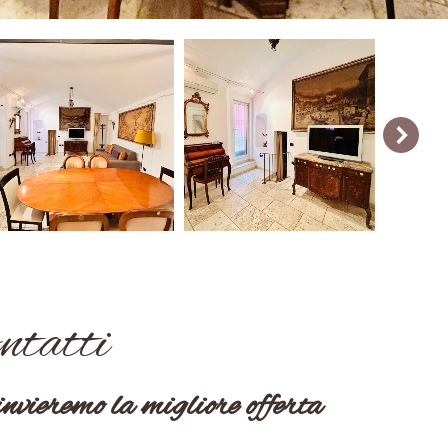
ntatti
invieremo la migliore offerta