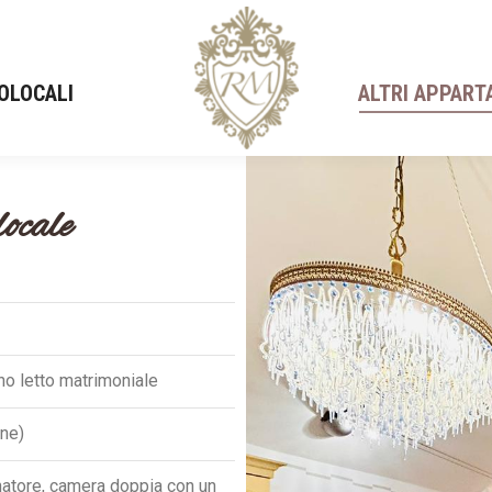
OLOCALI
OLOCALI
ALTRI APPART
ALTRI APPART
ocale
vano letto matrimoniale
one)
atore, camera doppia con un